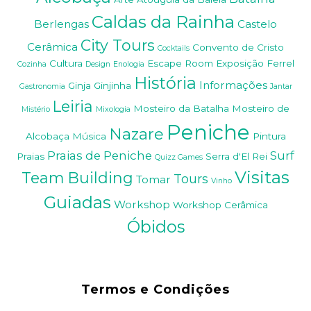
Caldas da Rainha
Berlengas
Castelo
City Tours
Cerâmica
Convento de Cristo
Cocktails
Cultura
Escape Room
Exposição
Ferrel
Cozinha
Design
Enologia
História
Informações
Ginja
Ginjinha
Gastronomia
Jantar
Leiria
Mosteiro da Batalha
Mosteiro de
Mistério
Mixologia
Peniche
Nazare
Alcobaça
Música
Pintura
Praias de Peniche
Surf
Praias
Serra d'El Rei
Quizz Games
Visitas
Team Building
Tours
Tomar
Vinho
Guiadas
Workshop
Workshop Cerâmica
Óbidos
Termos e Condições