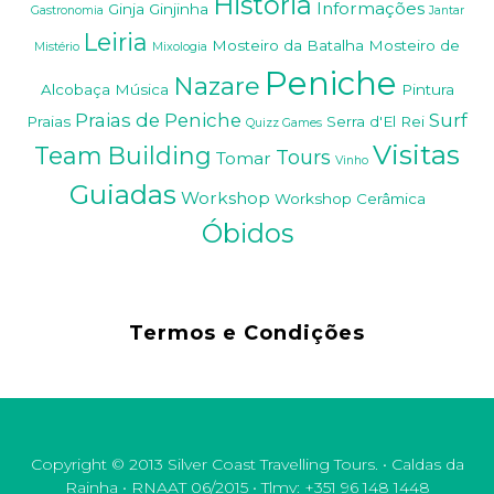
História
Informações
Ginja
Ginjinha
Gastronomia
Jantar
Leiria
Mosteiro da Batalha
Mosteiro de
Mistério
Mixologia
Peniche
Nazare
Alcobaça
Música
Pintura
Praias de Peniche
Surf
Praias
Serra d'El Rei
Quizz Games
Visitas
Team Building
Tours
Tomar
Vinho
Guiadas
Workshop
Workshop Cerâmica
Óbidos
Termos e Condições
Copyright © 2013 Silver Coast Travelling Tours. • Caldas da
Rainha • RNAAT 06/2015 • Tlmv: +351 96 148 1448