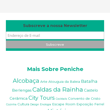
re
ss
m
ai
nt
en
an
ce
m
od
e
Subscreve a nossa Newsletter
Mais Sobre Peniche
Alcobaça
Batalha
Arte
Atouguia da Baleia
Caldas da Rainha
Berlengas
Castelo
City Tours
Cerâmica
Convento de Cristo
Cocktails
Cultura
Escape Room
Exposição
Ferrel
Cozinha
Design
Enologia