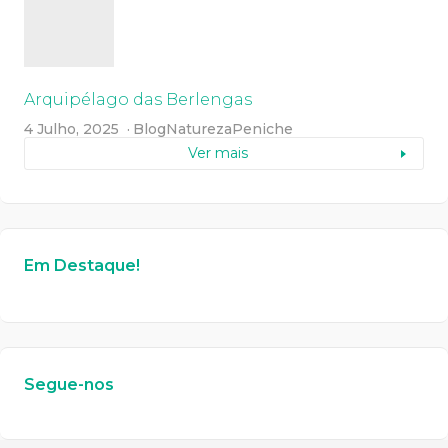
Arquipélago das Berlengas
4 Julho, 2025
Blog
Natureza
Peniche
Ver mais
Em Destaque!
Segue-nos
W
or
dP