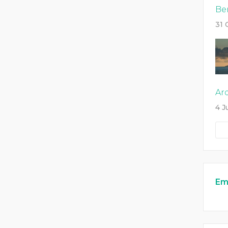
Be
31 
Ar
4 J
Em