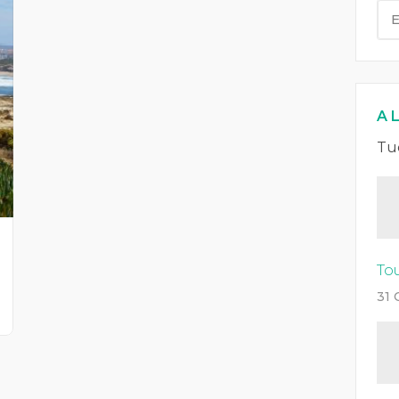
A L
Tu
To
31 