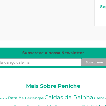
Se
W
or
dP
re
ss
m
ai
nt
en
an
ce
m
od
e
Subscreve a nossa Newsletter
Mais Sobre Peniche
Caldas da Rainha
Batalha
Berlengas
Castel
aleia