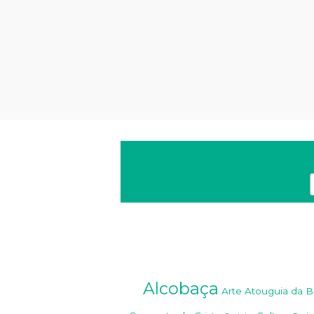
Alcobaça
Arte
Atouguia da B