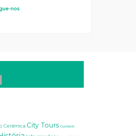
gue-nos
City Tours
o
Cerâmica
Cocktails
História