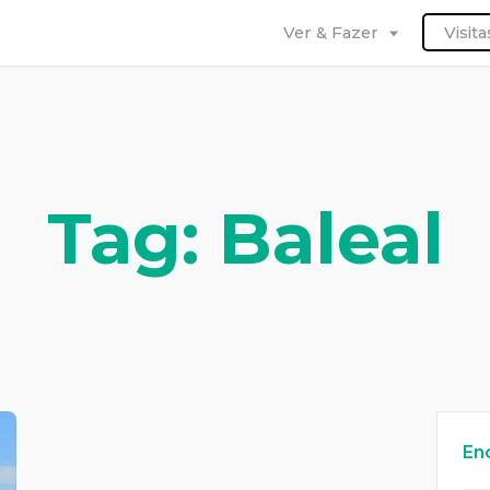
Ver & Fazer
Visit
Tag: Baleal
En