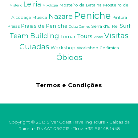
Leiria
Mosteiro da Batalha
Mosteiro de
Mistério
Mixologia
Peniche
Nazare
Alcobaça
Música
Pintura
Praias de Peniche
Surf
Praias
Serra d'El Rei
Quizz Games
Visitas
Team Building
Tours
Tomar
Vinho
Guiadas
Workshop
Workshop Cerâmica
Óbidos
Termos e Condições
Copyright © 2013 Silver Coast Travelling Tours. • Caldas da
Rainha • RNAAT 06/2015 • Tlmv: +351 96 148 1448