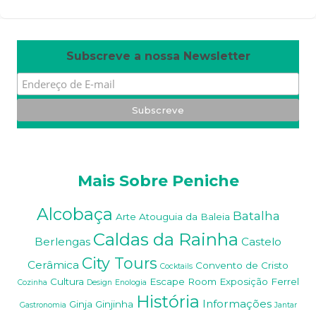
W
or
dP
re
ss
m
ai
nt
en
an
ce
m
od
e
Subscreve a nossa Newsletter
Mais Sobre Peniche
Alcobaça
Batalha
Arte
Atouguia da Baleia
Caldas da Rainha
Berlengas
Castelo
City Tours
Cerâmica
Convento de Cristo
Cocktails
Cultura
Escape Room
Exposição
Ferrel
Cozinha
Design
Enologia
História
Informações
Ginja
Ginjinha
Gastronomia
Jantar